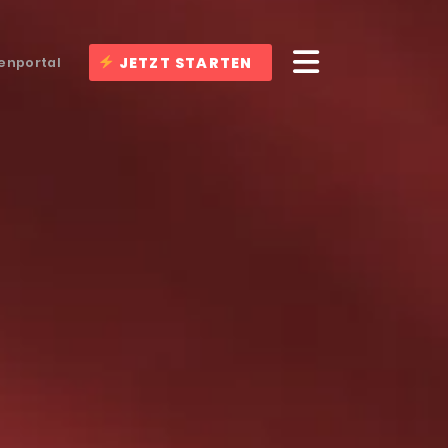
JETZT STARTEN
enportal