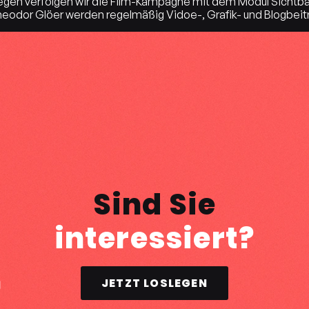
gen verfolgen wir die Film-Kampagne mit dem Modul Sichtbark
odor Glöer werden regelmäßig Vidoe-, Grafik- und Blogbeiträ
Sind Sie
interessiert?
JETZT LOSLEGEN