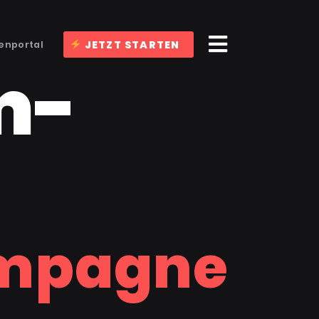
JETZT STARTEN
enportal
m-
ampagne