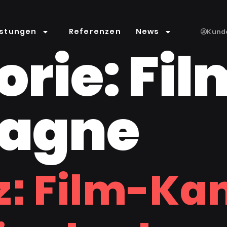
istungen
Referenzen
News
Kund
orie:
Fil
agne
z: Film-K